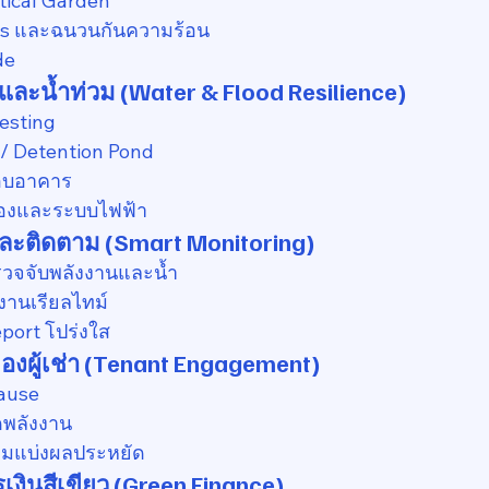
tical Garden
es และฉนวนกันความร้อน
de
และน้ำท่วม (Water & Flood Resilience)
esting
 / Detention Pond
รอบอาคาร
ื่องและระบบไฟฟ้า
ละติดตาม (Smart Monitoring)
วจจับพลังงานและน้ำ
านเรียลไทม์
port โปร่งใส
ของผู้เช่า (Tenant Engagement)
ause
ดพลังงาน
่วมแบ่งผลประหยัด
ารเงินสีเขียว (Green Finance)