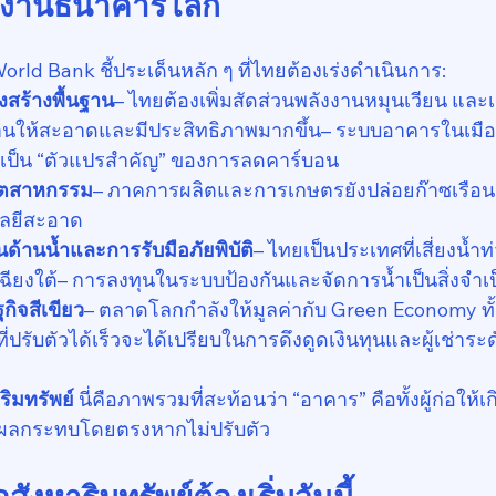
ยงานธนาคารโลก
ld Bank ชี้ประเด็นหลัก ๆ ที่ไทยต้องเร่งดำเนินการ:
สร้างพื้นฐาน
– ไทยต้องเพิ่มสัดส่วนพลังงานหมุนเวียน และเ
นให้สะอาดและมีประสิทธิภาพมากขึ้น– ระบบอาคารในเมืองเ
ึงเป็น “ตัวแปรสำคัญ” ของการลดคาร์บอน
ุตสาหกรรม
– ภาคการผลิตและการเกษตรยังปล่อยก๊าซเรือน
โลยีสะอาด
นด้านน้ำและการรับมือภัยพิบัติ
– ไทยเป็นประเทศที่เสี่ยงน้ำท
ฉียงใต้– การลงทุนในระบบป้องกันและจัดการน้ำเป็นสิ่งจำเป
ิจสีเขียว
– ตลาดโลกกำลังให้มูลค่ากับ Green Economy ท
่ปรับตัวได้เร็วจะได้เปรียบในการดึงดูดเงินทุนและผู้เช่าระ
ริมทรัพย์
 นี่คือภาพรวมที่สะท้อนว่า “อาคาร” คือทั้งผู้ก่อให
งรับผลกระทบโดยตรงหากไม่ปรับตัว
งหาริมทรัพย์ต้องเริ่มวันนี้