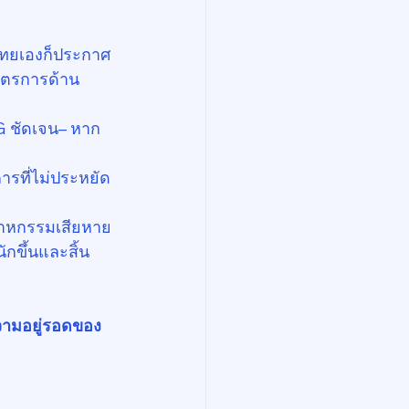
ศไทยเองก็ประกาศ
าตรการด้าน
G ชัดเจน– หาก
คารที่ไม่ประหยัด
สาหกรรมเสียหาย
กขึ้นและสิ้น
ความอยู่รอดของ