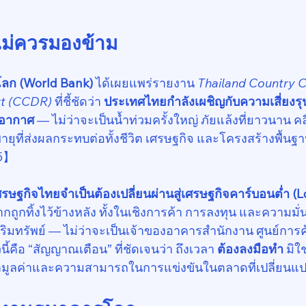
่ไม่ควรมองข้าม
ลก (World Bank)
 ได้เผยแพร่รายงาน 
Thailand Country C
t (CCDR)
 ที่ชี้ชัดว่า 
ประเทศไทยกำลังเผชิญกับความเสี่ยง
ิอากาศ
 — ไม่ว่าจะเป็นน้ำท่วมครั้งใหญ่ ภัยแล้งที่ยาวนาน คล
ยุที่ส่งผลกระทบต่อทั้งชีวิต เศรษฐกิจ และโครงสร้างพื้น
25】
ศรษฐกิจไทยจำเป็นต้องเปลี่ยนผ่านสู่เศรษฐกิจคาร์บอนต่ำ (
กถูกทิ้งไว้ข้างหลัง ทั้งในเชิงการค้า การลงทุน และความม
ริมทรัพย์ — ไม่ว่าจะเป็นเจ้าของอาคารสำนักงาน ศูนย์การ
ี้คือ “สัญญาณเตือน” ที่ชัดเจนว่า ถึงเวลา 
ต้องลงมือทำ
 มิใ
ักษามูลค่าและความสามารถในการแข่งขันในตลาดที่เปลี่ยนแ