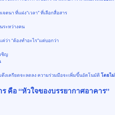
ส่งเจตนา ที่แฝง“เวลา” ที่เลือกสื่อสาร
านระหว่างคน
แค่ว่า “ต้องทำอะไร”แต่บอกว่า
เผชิญ
น
ามตึงเครียดจะลดลง ความร่วมมือจะเพิ่มขึ้นอัตโนมัติ 
โดยไม่
ิการ คือ “หัวใจของบรรยากาศอาคาร”