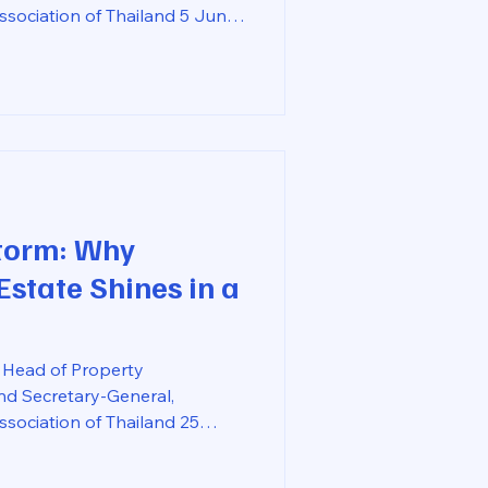
ociation of Thailand 5 June
eal estate industry, project
 by the ability to complete
t, deliver on schedule, and
rience for buyers or tenants
nning architecture,
 cutting-edge building
eceive greater
Storm: Why
state Shines in a
Head of Property
d Secretary-General,
ociation of Thailand 25
 the first quarter of 2026,
te market is being shaped not