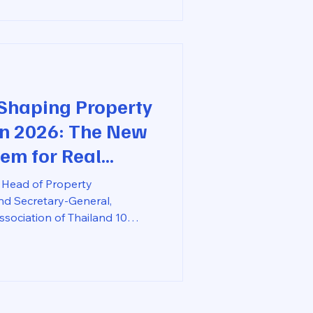
by a highly volatile global
nflict between the U.S. and
ayer of complexity into the
he geopolitical risks that
back in 2
 Shaping Property
n 2026: The New
em for Real
Head of Property
d Secretary-General,
ociation of Thailand 10
erty management industry
ss of rent rolls and repairs to
tics and hospitality. The
or 2026, however, are not
y represent a fundamental