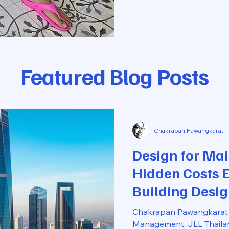
Featured Blog Posts
Chakrapan Pawangkarat
Design for Mai
Hidden Costs 
Building Desi
Buildings Fac
Chakrapan Pawangkarat 
Day One
Management, JLL Thailan