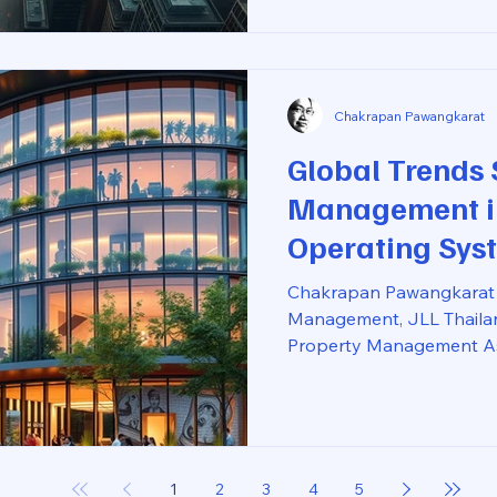
just by local trends, but 
backdrop. The ongoing co
Iran has injected a new l
global economy, echoing t
were becoming apparent 
Chakrapan Pawangkarat
Global Trends
Management i
Operating Syst
Estate
Chakrapan Pawangkarat 
Management, JLL Thailan
Property Management Ass
December 2025 The prop
has evolved from a busine
one of complex data analy
changes on the horizon f
merely an evolution; the
1
2
3
4
5