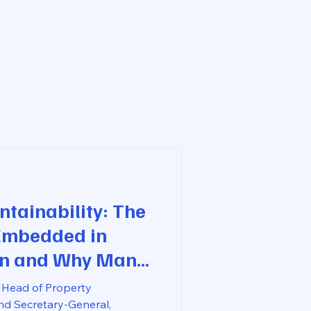
ntainability: The
Embedded in
gn and Why Many
e Problems from
Head of Property
d Secretary-General,