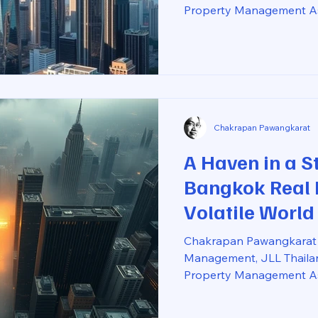
Property Management Ass
2026 Introduction In the r
success is often measured
construction within budge
create a compelling expe
on opening day. Award-wi
impressive amenities, and
technologies frequently r
Chakrapan Pawangkarat
A Haven in a 
Bangkok Real E
Volatile World
Chakrapan Pawangkarat 
Management, JLL Thailan
Property Management Ass
March 2026 As we navigate
the commercial real esta