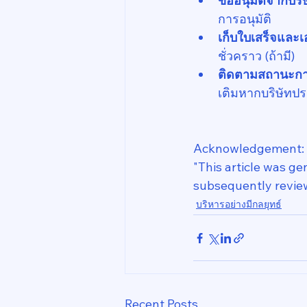
ขออนุมัติจากบร
การอนุมัติ
เก็บใบเสร็จและ
ชั่วคราว (ถ้ามี)
ติดตามสถานะก
เติมหากบริษัทปร
Acknowledgement:
"This article was g
subsequently review
บริหารอย่างมีกลยุทธ์
Recent Posts