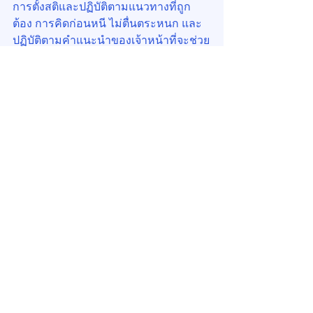
การตั้งสติและปฏิบัติตามแนวทางที่ถูก
ต้อง การคิดก่อนหนี ไม่ตื่นตระหนก และ
ปฏิบัติตามคำแนะนำของเจ้าหน้าที่จะช่วย
ให้เราปลอดภัยและลดโอกาสเกิดอันตราย
ได้มากขึ้น
ความปลอดภัยเริ่มต้นที่ตัวเรา ตั้งสติ คิด
ก่อนหนี แล้วคุณจะปลอดภัยจากแผ่นดิน
ไหว!
Acknowledgement:
"This article was generated with the 
assistance of ChatGPT, an AI 
language model, and subsequently 
reviewed and edited by the author."
บริหารอย่างมีกลยุทธ์