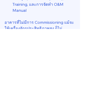
Training, และการจัดทำ O&M 
Manual
อาคารที่ไม่มีการ Commissioning แม้จะ
ใช้เครื่องจักรประสิทธิภาพสูง ก็ไม่
สามารถยืนยันได้ว่าจะได้ผลลัพธ์ตามเป้า
หมาย
Commissioning กับยุค 
Smart Building
ในอาคารยุคใหม่ที่มี BMS, IoT, Sensor 
และ AI Analytics เต็มไป
หมดCommissioning ยิ่งสำคัญกว่าเดิม 
เพราะมันคือการ “สร้างฐานข้อมูลที่เชื่อ
ถือได้”
ถ้า Sensor วัดค่าผิดตั้งแต่วันแรกAI ก็จะ