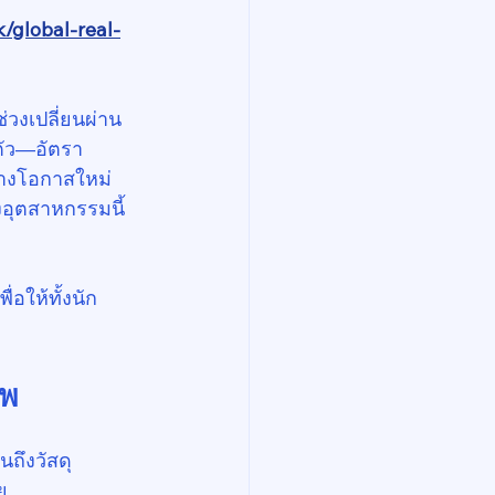
/global-real-
่วงเปลี่ยนผ่าน
นตัว—อัตรา
้างโอกาสใหม่ 
งอุตสาหกรรมนี้
อให้ทั้งนัก
าพ
นถึงวัสดุ
ย