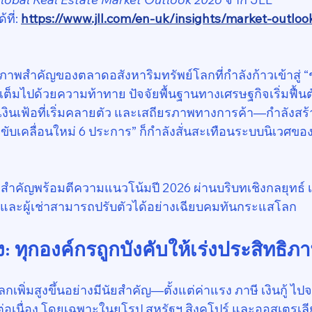
ี่: 
https://www.jll.com/en-uk/insights/market-outlook
าพสำคัญของตลาดอสังหาริมทรัพย์โลกที่กำลังก้าวเข้าสู่ “ช
ที่เต็มไปด้วยความท้าทาย ปัจจัยพื้นฐานทางเศรษฐกิจเริ่มฟื้
ะเงินเฟ้อที่เริ่มคลายตัว และเสถียรภาพทางการค้า—กำลังสร
ขับเคลื่อนใหม่ 6 ประการ” ก็กำลังสั่นสะเทือนระบบนิเวศขอ
ำคัญพร้อมตีความแนวโน้มปี 2026 ผ่านบริบทเชิงกลยุทธ์ เพื่
 และผู้เช่าสามารถปรับตัวได้อย่างเฉียบคมทันกระแสโลก
ูง: ทุกองค์กรถูกบังคับให้เร่งประสิทธิภ
กเพิ่มสูงขึ้นอย่างมีนัยสำคัญ—ตั้งแต่ค่าแรง ภาษี เงินกู้ ไปจ
ึ้นต่อเนื่อง โดยเฉพาะในยุโรป สหรัฐฯ สิงคโปร์ และออสเตรเลี