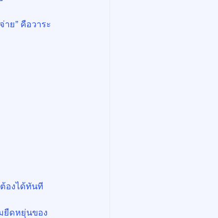
้จ่าย” คือวาระ
้องได้ทันที
มยืดหยุ่นของ