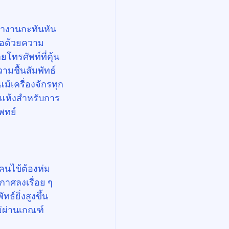
ทำงานกะทันหัน
งรอด้วยความ
โทรศัพท์ที่คุ้น
ามชื้นสัมพัทธ์
้เครื่องจักรทุก
รแห้งสำหรับการ
พทย์
 คนไข้ต้องห่ม
าศลงเรื่อย ๆ 
์ยิ่งสูงขึ้น 
ม่ผ่านเกณฑ์