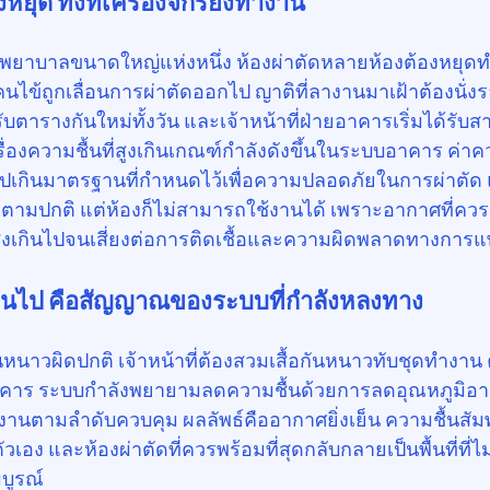
งหยุด ทั้งที่เครื่องจักรยังทำงาน
งพยาบาลขนาดใหญ่แห่งหนึ่ง ห้องผ่าตัดหลายห้องต้องหยุด
นไข้ถูกเลื่อนการผ่าตัดออกไป ญาติที่ลางานมาเฝ้าต้องนั่
บตารางกันใหม่ทั้งวัน และเจ้าหน้าที่ฝ่ายอาคารเริ่มได้รับสาย
รื่องความชื้นที่สูงเกินเกณฑ์กำลังดังขึ้นในระบบอาคาร ค่าคว
ไปเกินมาตรฐานที่กำหนดไว้เพื่อความปลอดภัยในการผ่าตัด แม
ู่ตามปกติ แต่ห้องก็ไม่สามารถใช้งานได้ เพราะอากาศที่คว
สูงเกินไปจนเสี่ยงต่อการติดเชื้อและความผิดพลาดทางการแ
กินไป คือสัญญาณของระบบที่กำลังหลงทาง
นั้นหนาวผิดปกติ เจ้าหน้าที่ต้องสวมเสื้อกันหนาวทับชุดทำงาน
่ในอาคาร ระบบกำลังพยายามลดความชื้นด้วยการลดอุณหภูมิอาก
งานตามลำดับควบคุม ผลลัพธ์คืออากาศยิ่งเย็น ความชื้นสัมพัทธ
เอง และห้องผ่าตัดที่ควรพร้อมที่สุดกลับกลายเป็นพื้นที่ที่ไ
บูรณ์