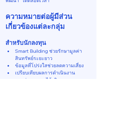
พัฒนา” ได้ตลอดเวลา
ความหมายต่อผู้มีส่วน
เกี่ยวข้องแต่ละกลุ่ม
สำหรับนักลงทุน
Smart Building ช่วยรักษามูลค่า
สินทรัพย์ระยะยาว
ข้อมูลที่โปร่งใสช่วยลดความเสี่ยง
เปรียบเทียบผลการดำเนินงาน
ระหว่างอาคารได้จริง
Smart Building กำลังกลายเป็นเงื่อนไข
พื้นฐานของเงินลงทุนสถาบันไม่ใช่ 
Feature พรีเมียม
สำหรับทีมพัฒนาโครงการ
กลยุทธ์ Smart ช่วยลดต้นทุนตลอด