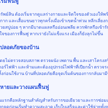
ิ่มฟื้นฟู
ัพย์สิน ต้องเริ่มจากดูแลร่างกายและจิตใจของตัวเองให้พร้
ากาก และเสื้อแขนยาวทุกครั้งเมื่อเข้าเขตน้ำท่วม หลีกเลี่ยง
วยสบู่บ่อย ๆ หากมีบาดแผลหรืออ่อนเพลีย ควรพักหรือเข้า
ของการฟื้นฟู หากเรายังไม่แข็งแรง เมืองก็ยังลุกไม่ขึ้น
ปลอดภัยของบ้าน
โดยไม่ตรวจสอบสภาพ ตรวจผนัง เพดาน พื้น และเสาโครงสร้
เกอร์ไฟฟ้า และห้ามแตะต้องอุปกรณ์ไฟฟ้าที่เปียกน้ำ ตรวจร
้งก่อนใช้งาน บ้านที่ปลอดภัยคือจุดเริ่มต้นของการกลับมามีชี
ียหายและวางแผนฟื้นฟู
ต่วันแรกคือหลักฐานสำคัญสำหรับการขอเยียวยาและการซ่
ุกจุดก่อนเริ่มทำความสะอาด เก็บใบเสร็จและค่าใช้จ่ายทั้ง