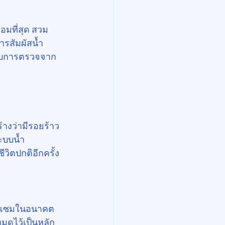
อมที่สุด สวม
การสัมผัสน้ำ
รับการตรวจจาก
างว่ามีรอยร้าว
ะบบน้ำ 
วิตปกติอีกครั้ง
อมแซมในอนาคต 
หมดไว้เป็นหลัก