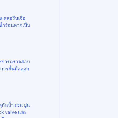
่น คลอรีนเจือ
นน้ำร้อนหากเป็น
ราชการตรวจสอบ
การยื่นมือออก
ุกันน้ำ เช่น ปูน
eck valve และ