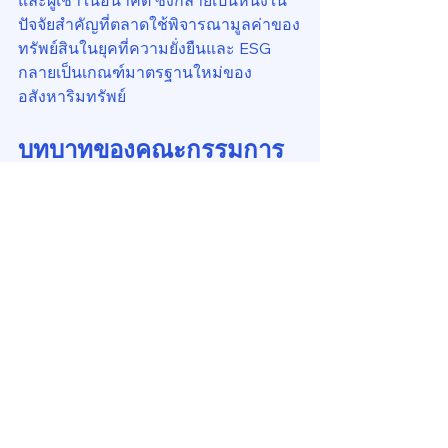
และผู้เช่าในอนาคต ซึ่งกลายเป็นหนึ่งใน
ปัจจัยสำคัญที่ตลาดใช้พิจารณามูลค่าของ
ทรัพย์สินในยุคที่ความยั่งยืนและ ESG 
กลายเป็นเกณฑ์มาตรฐานใหม่ของ
อสังหาริมทรัพย์
บทบาทของคณะกรรมการ
นิติบุคคลในการวางรากฐาน
ระยะยาว
คณะกรรมการนิติบุคคลที่ทบทวนข้อมูล 
EIA Monitoring Report
 ย้อนหลัง จัดทำ
แผนงบประมาณล่วงหน้า และสื่อสาร
ข้อมูลเหล่านี้กับเจ้าของร่วมอย่าง
สม่ำเสมอ จะสามารถสร้างความเข้าใจ
ร่วมกันว่าค่าส่วนกลางและเงินกองกลาง
กำลังถูกใช้ไปเพื่อดูแลคุณภาพของ
ทรัพย์สินที่ทุกคนถือครองอยู่ร่วมกัน ซึ่ง