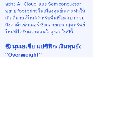
อย่าง AI, Cloud, และ Semiconductor 
ขยาย footprint ในเมืองศูนย์กลาง ทำให้
เกิดดีมานด์ใหม่สำหรับพื้นที่ไฮสเปก รวม
ถึงดาต้าเซ็นเตอร์ ซึ่งกลายเป็นกลุ่มทรัพย์
ใหม่ที่ได้รับความสนใจสูงสุดในปีนี้
🌏 มุมเอเชีย-แปซิฟิก: เงินทุนยัง 
“Overweight”
เอเชียยังคงเป็นภูมิภาคที่นักลงทุนสถาบัน
ให้สัดส่วนมากที่สุด โดยเฉพาะในกลุ่ม 
Living, Logistics และ Office เกรด A ใน
เมืองศูนย์กลาง นอกเหนือจากจีนที่ยัง
เผชิญแรงกดดันเชิงโครงสร้าง นักลงทุน
หลายรายมองเอเชียตะวันออกเฉียงใต้
เป็น “คู่สมดุล” ของพอร์ตการลงทุน ร่วม
กับญี่ปุ่นและออสเตรเลีย เพื่อสร้างผล
ตอบแทนที่สมดุลและลดความผันผวน