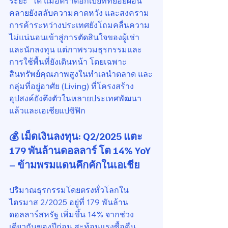
ระยะ” ได้ แม้อัตราดอกเบี้ยที่ทยอยผ่อน
คลายยังสลับความคาดหวัง และสงคราม
การค้าระหว่างประเทศยังโถมคลื่นความ
ไม่แน่นอนเข้าสู่การตัดสินใจของผู้เช่า
และนักลงทุน แต่ภาพรวมธุรกรรมและ
การใช้พื้นที่ยังเดินหน้า โดยเฉพาะ
สินทรัพย์คุณภาพสูงในทำเลนำตลาด และ
กลุ่มที่อยู่อาศัย (Living) ที่โครงสร้าง
อุปสงค์ยังตึงตัวในหลายประเทศพัฒนา
แล้วและเอเชียแปซิฟิก
💰 เม็ดเงินลงทุน: Q2/2025 แตะ 
179 พันล้านดอลลาร์ โต 14% YoY 
– ข้ามพรมแดนคึกคักในเอเชีย
ปริมาณธุรกรรมโดยตรงทั่วโลกใน
ไตรมาส 2/2025 อยู่ที่ 179 พันล้าน
ดอลลาร์สหรัฐ เพิ่มขึ้น 14% จากช่วง
เดียวกันของปีก่อน สะท้อนแรงซื้อคืน