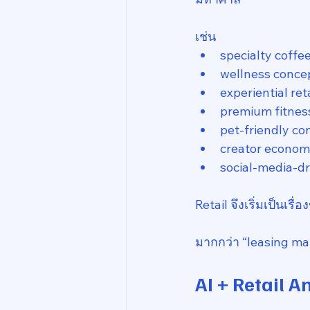
เช่น
specialty coffe
wellness conce
experiential reta
premium fitnes
pet-friendly co
creator econom
social-media-d
Retail จึงเริ่มเป็นเร
มากกว่า “leasing m
AI + Retail 