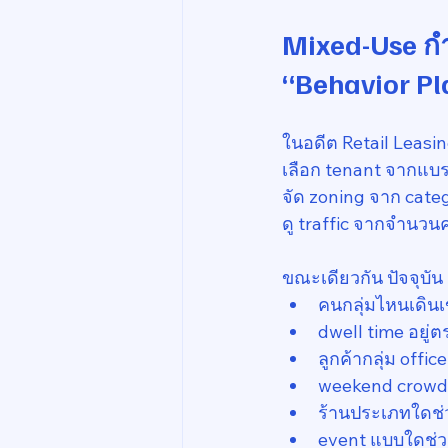
Mixed-Use กำล
“Behavior Pl
ในอดีต Retail Leasi
เลือก tenant จากแบร
จัด zoning จาก cate
ดู traffic จากจำนวน
ขณะเดียวกัน ปัจจุบั
คนกลุ่มไหนเดินเข
dwell time อยู่
ลูกค้ากลุ่ม off
weekend crowd 
ร้านประเภทใดช่ว
event แบบใดช่วย