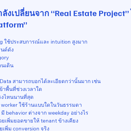
ังเปลี่ยนจาก “Real Estate Project” ไ
atform”
ng ใช้ประสบการณ์และ intuition สูงมาก
นด์ดัง
gory
คนเดิน
น Data สามารถบอกได้ละเอียดกว่านั้นมาก เช่น
้าพื้นที่ช่วงเวลาใด
ตรงไหนนานที่สุด
ice worker ใช้ร้านแบบใดในวันธรรมดา
มี behavior ต่างจาก weekday อย่างไร
ยเพิ่มยอดขายให้ tenant ข้างเคียง
เพิ่ม conversion จริง