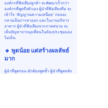
องค์กรที่ฟังเสียงลูกค้า จะพัฒนาเร็วกว่า
องค์กรที่พูดถึงตัวเอง ผู้นำที่ฟังเสียงทีม จะ
เข้าใจ “สัญญาณความเหนื่อย” ก่อนจะ
กลายเป็นการลาออก และในงานบริหาร
อาคาร ผู้นำที่ฟังเสียงจากภาคสนาม จะ
เห็นปัญหาจากมุมที่คนในห้องประชุมมอง
ไม่เห็น
🔹 พูดน้อย แต่สร้างผลลัพธ์
มาก
ผู้นำที่พูดก่อน มักต้องพูดซ้ำ ผู้นำที่พูดหลัง
สุด มักพูดครั้งเดียวแล้วทุกคนเข้าใจ
เพราะทุกคำของเขาผ่านการฟัง 
วิเคราะห์ และกลั่นกรองมาแล้ว
นี่ไม่ใช่การสื่อสารแบบ “Top-Down” อีก