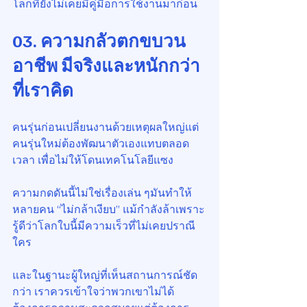
โลกที่ยังไม่เคยมีคู่มือการใช้งานมาก่อน
03. ความกลัวตกขบวน
อาชีพ มีจริงและหนักกว่า
ที่เราคิด
คนรุ่นก่อนเปลี่ยนงานด้วยเหตุผลใหญ่แต่
คนรุ่นใหม่ต้องพัฒนาตัวเองแทบตลอด
เวลา เพื่อไม่ให้โดนเทคโนโลยีแซง
ความกดดันนี้ไม่ใช่เรื่องเล่น ๆมันทำให้
หลายคน “ไม่กล้าเงียบ” แม้กำลังล้าเพราะ
รู้ดีว่าโลกใบนี้มีความเร็วที่ไม่เคยปราณี
ใคร
และในฐานะผู้ใหญ่ที่เห็นสถานการณ์ชัด
กว่า เราควรเข้าใจว่าพวกเขาไม่ได้