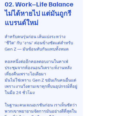
02. Work–Life Balance 
ไม่ได้หายไป แต่มันถูกรี
แบรนด์ใหม่
สำหรับคนรุ่นก่อน เส้นแบ่งระหว่าง 
“ชีวิต” กับ “งาน” ค่อนข้างชัดแต่สำหรับ 
Gen Z — มันซ้อนทับกันแทบทั้งหมด
คอลหนึ่งต่ออีกคอลตอบงานในคาเฟ่
ประชุมจากห้องนอนวิเคราะห์งานหลัง
เที่ยงคืนเพราะไอเดียมา
มันไม่ใช่เพราะ Gen Z ขยันเกินคนอื่นแต่
เพราะงานวิ่งตามเขาทุกที่บนอุปกรณ์ที่อยู่
ในมือ 24 ชั่วโมง
ในฐานะคนเจเนอเรชันก่อน เราเห็นชัดว่า
พวกเขาพยายามจัดการมันอย่างดีที่สุดใน