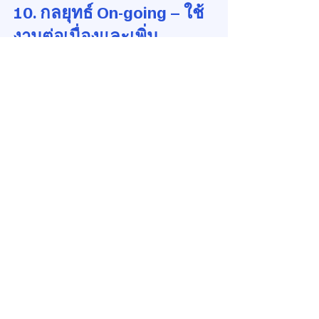
10. กลยุทธ์ On-going – ใช้
งานต่อเนื่องและเพิ่ม
ประสิทธิผลอย่างต่อเนื่อง
เมื่อระบบถูกใช้งานอย่างมั่นคงแล้ว ขั้น
ตอนต่อไปคือการ 
รักษาระดับการใช้งาน
ให้ต่อเนื่อง
 และ 
เพิ่มประสิทธิผลเรื่อย 
ๆ
 เพื่อหลีกเลี่ยงปรากฏการณ์ “ฮันนีมูน” ที่
พีคในช่วงแรกแล้วค่อย ๆ ลดลง
1. ตั้งรอบ Review & Refresh ทุก 
3–6 เดือน
ประชุมทบทวน KPI, ปัญหา, และ
ความสำเร็จ
อัปเดตความรู้ผู้ใช้ และแนะนำฟีเจอร์
ใหม่
ปรับ Threshold และ Alert ให้เหมาะ