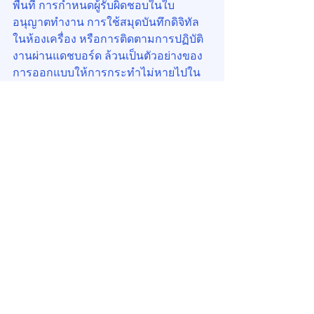
พื้นที่ การกำหนดผู้รับผิดชอบในใบ
อนุญาตทำงาน การใช้สมุดบันทึกดิจิทัล
ในห้องเครื่อง หรือการติดตามการปฏิบัติ
งานผ่านแดชบอร์ด ล้วนเป็นตัวอย่างของ
การออกแบบให้การกระทำไม่หายไปใน
ระบบ ทุกขั้นตอนมีร่องรอย มีความต่อ
เนื่อง และมีความรับผิดชอบที่มองเห็นได้ 
เมื่อเวลาผ่านไป โครงสร้างแบบนี้ช่วยให้
องค์กรพึ่งพาการควบคุมเชิงลงโทษน้อย
ลง และหันไปพัฒนาวัฒนธรรมความรับ
ผิดชอบร่วมกันในระยะยาว
7. Spotlight Effect ในยุค 
ESG และ Governance
ในยุคที่ผู้ลงทุนและผู้มีส่วนได้ส่วนเสียให้
ความสำคัญกับ ESG มิติ Governance 
ถูกผลักให้กลายเป็นเรื่องของระบบงาน