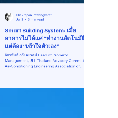
Chakrapan Pawangkarat
Jul 3
3 min read
Smart Building System: เมื่อ
อาคารไม่ได้แค่ “ทำงานอัตโนมัติ”
แต่ต้อง “เข้าใจตัวเอง”
จักรพันธ์ ภวังคะรัตน์ Head of Property
Management, JLL Thailand Advisory Committee,
Air-Conditioning Engineering Association of
Thailand Member ASHRAE 3 July 2026 บทนำ ใน
อดีต เมื่อพูดถึงอาคารสมัยใหม่ เรามักนึกถึงอาคารที่มี
Building Automation System หรือ BAS มีห้อง
ควบคุม มีหน้าจอแสดงผล มีระบบเปิดปิดเครื่องจักร
ตามเวลา มี alarm แจ้งเตือนเมื่ออุปกรณ์ขัดข้อง และมี